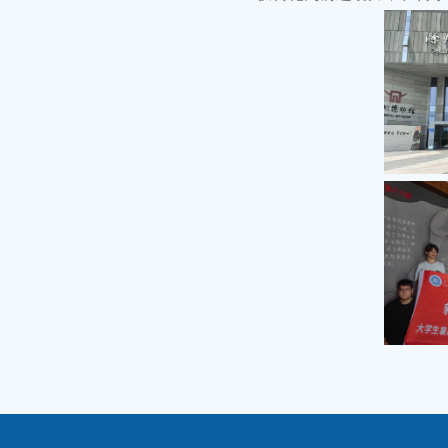
村
县
解
化
融
领
服
乡